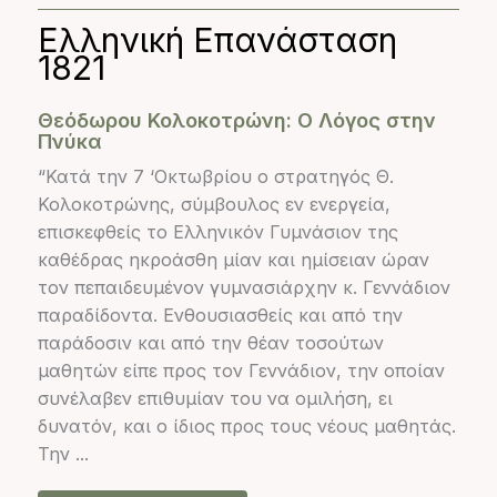
Ελληνική Επανάσταση
1821
Θεόδωρου Κολοκοτρώνη: Ο Λόγος στην
Πνύκα
“Κατά την 7 ‘Οκτωβρίου ο στρατηγός Θ.
Κολοκοτρώνης, σύμβουλος εν ενεργεία,
επισκεφθείς το Ελληνικόν Γυμνάσιον της
καθέδρας ηκροάσθη μίαν και ημίσειαν ώραν
τον πεπαιδευμένον γυμνασιάρχην κ. Γεννάδιον
παραδίδοντα. Ενθουσιασθείς και από την
παράδοσιν και από την θέαν τοσούτων
μαθητών είπε προς τον Γεννάδιον, την οποίαν
συνέλαβεν επιθυμίαν του να ομιλήση, ει
δυνατόν, και ο ίδιος προς τους νέους μαθητάς.
Την ...