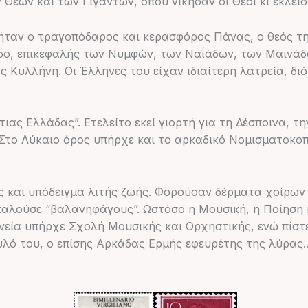
 Θεών και των Γιγάντων, όπου νίκησαν οι Θεοί κι έκλει
ήταν ο τραγοπόδαρος και κερασφόρος Πάνας, ο θεός της
σο, επικεφαλής των Νυμφών, των Ναΐάδων, των Μαινάδω
 Κυλλήνη. Οι Έλληνες του είχαν ιδιαίτερη λατρεία, διό
ας Ελλάδας”. Ετελείτο εκεί γιορτή για τη Δέσποινα, τ
”. Στο Λύκαιο όρος υπήρχε και το αρκαδικό Νομισματοκο
ς και υπόδειγμα λιτής ζωής. Φορούσαν δέρματα χοίρων 
ποκαλούσε “βαλανηφάγους”. Ωστόσο η Μουσική, η Ποίησ
ινεία υπήρχε Σχολή Μουσικής και Ορχηστικής, ενώ πίστ
λό του, ο επίσης Αρκάδας Ερμής εφευρέτης της λύρας