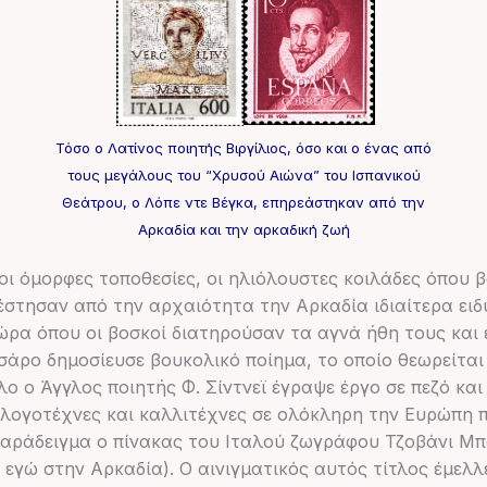
Τόσο ο Λατίνος ποιητής Βιργίλιος, όσο και ο ένας από
τους μεγάλους του “Χρυσού Αιώνα” του Ισπανικού
Θεάτρου, ο Λόπε ντε Βέγκα, επηρεάστηκαν από την
Αρκαδία και την αρκαδική ζωή
οι όμορφες τοποθεσίες, οι ηλιόλουστες κοιλάδες όπου
στησαν από την αρχαιότητα την Αρκαδία ιδιαίτερα ειδυ
ώρα όπου οι βοσκοί διατηρούσαν τα αγνά ήθη τους και 
σάρο δημοσίευσε βουκολικό ποίημα, το οποίο θεωρείτα
τλο ο Άγγλος ποιητής Φ. Σίντνεϊ έγραψε έργο σε πεζό και
οι λογοτέχνες και καλλιτέχνες σε ολόκληρη την Ευρώπη
αράδειγμα ο πίνακας του Ιταλού ζωγράφου Τζοβάνι Μπ
 κι εγώ στην Αρκαδία). Ο αινιγματικός αυτός τίτλος έμελ