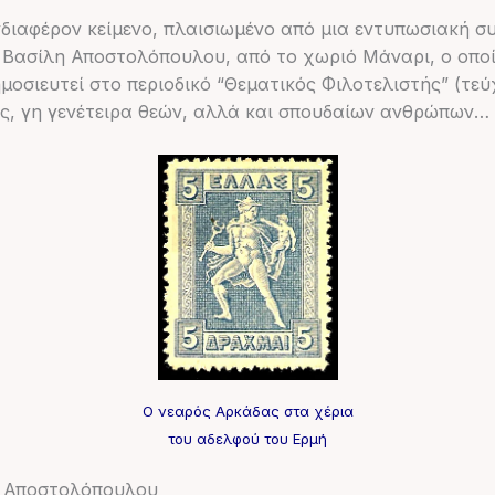
νδιαφέρον κείμενο, πλαισιωμένο από μια εντυπωσιακή
 Βασίλη Αποστολόπουλου, από το χωριό Μάναρι, ο οποίο
ημοσιευτεί στο περιοδικό “Θεματικός Φιλοτελιστής” (τε
ός, γη γενέτειρα θεών, αλλά και σπουδαίων ανθρώπων…
Ο νεαρός Αρκάδας στα χέρια
του αδελφού του Ερμή
λη Αποστολόπουλου