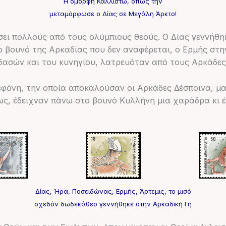
Η όμορφη Καλλιστώ, όπως την
μεταμόρφωσε ο Δίας σε Μεγάλη Άρκτο!
σει πολλούς από τους ολύμπιους θεούς. Ο Δίας γεννήθη
ο βουνό της Αρκαδίας που δεν αναφέρεται, ο Ερμής στ
δασών και του κυνηγίου, λατρευόταν από τους Αρκάδες
φόνη, την οποία αποκαλούσαν οι Αρκάδες Δέσποινα, μα
νως, έδειχναν πάνω στο βουνό Κυλλήνη μια χαράδρα κι
Δίας, Ήρα, Ποσειδώνας, Ερμής, Άρτεμις, το μισό
σχεδόν δωδεκάθεο γεννήθηκε στην Αρκαδική Γη