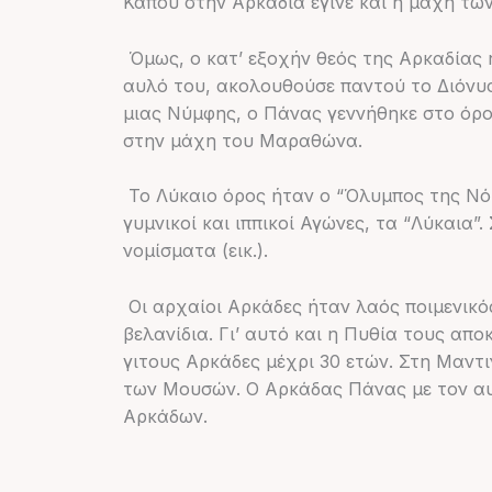
Κάπου στην Αρκαδία έγινε και η μάχη των
Όμως, ο κατ’ εξοχήν θεός της Αρκαδίας 
αυλό του, ακολουθούσε παντού το Διόνυ
μιας Νύμφης, ο Πάνας γεννήθηκε στο όρος
στην μάχη του Μαραθώνα.
Το Λύκαιο όρος ήταν ο “Όλυμπος της Νότι
γυμνικοί και ιππικοί Αγώνες, τα “Λύκαια
νομίσματα (εικ.).
Οι αρχαίοι Αρκάδες ήταν λαός ποιμενικό
βελανίδια. Γι’ αυτό και η Πυθία τους α
γιτους Αρκάδες μέχρι 30 ετών. Στη Μαντ
των Μουσών. Ο Αρκάδας Πάνας με τον αυ
Αρκάδων.