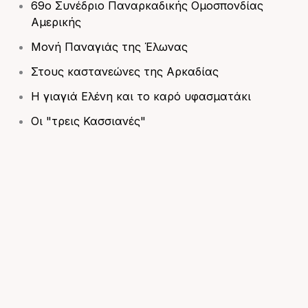
69ο Συνέδριο Παναρκαδικής Ομοσπονδίας
Αμερικής
Μονή Παναγιάς της Έλωνας
Στους καστανεώνες της Αρκαδίας
Η γιαγιά Ελένη και το καρό υφασματάκι
Οι "τρεις Κασσιανές"
Η Οικουμενικότητα της Ανθρωπιστικής
Αρκαδίας
Η δυναμική συμβολή των παραδοσιακών
γυναικών της Γορτυνίας στην τοπική
οικονομία
Πάσχα στην Αρκαδία
Απόκριες στην Αρκαδία
Χριστούγεννα στην Αρκαδία