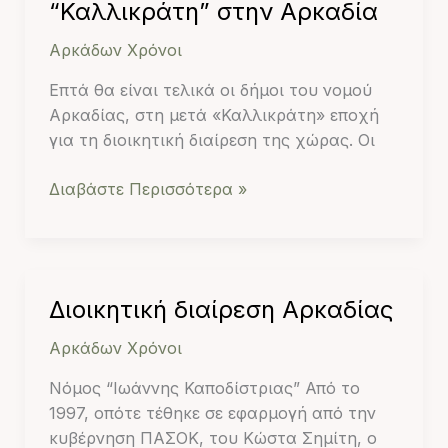
οι
“Καλλικράτη” στην Αρκαδία
δήμοι
Αρκάδων Χρόνοι
του
“Καλλικράτη”
Επτά θα είναι τελικά οι δήμοι του νομού
στην
Αρκαδίας, στη μετά «Καλλικράτη» εποχή
Αρκαδία
για τη διοικητική διαίρεση της χώρας. Οι
Διαβάστε Περισσότερα »
Διοικητική
Διοικητική διαίρεση Αρκαδίας
διαίρεση
Αρκάδων Χρόνοι
Αρκαδίας
Νόμος “Ιωάννης Καποδίστριας” Από το
1997, οπότε τέθηκε σε εφαρμογή από την
κυβέρνηση ΠΑΣΟΚ, του Κώστα Σημίτη, ο