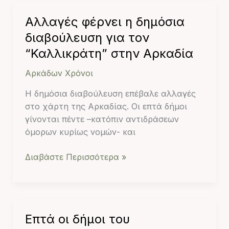
Αλλαγές
Αλλαγές φέρνει η δημόσια
φέρνει
διαβούλευση για τον
η
“Καλλικράτη” στην Αρκαδία
δημόσια
διαβούλευση
Αρκάδων Χρόνοι
για
Η δημόσια διαβούλευση επέβαλε αλλαγές
τον
στο χάρτη της Αρκαδίας. Οι επτά δήμοι
“Καλλικράτη”
γίνονται πέντε –κατόπιν αντιδράσεων
στην
όμορων κυρίως νομών- και
Αρκαδία
Διαβάστε Περισσότερα »
Επτά
Επτά οι δήμοι του